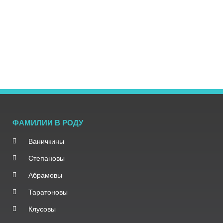
ФАМИЛИИ В РОДУ
Ваничкины
Степановы
Абрамовы
Таратоновы
Клусовы